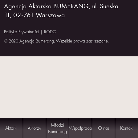
Agencja Aktorska BUMERANG, ul. Sueska
NAS
11, 02-761 Warszawa
KONTAKT
Polityka Prywatności
|
RODO
© 2020 Agencja Bumerang. Wszelkie prawa zastrzeżone.
Młodzi
Aktorki
Aktorzy
Współpraca
O nas
Kontakt
Bumerang