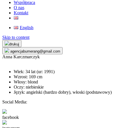
Współpraca
O nas
Kontakt
English
Skip to content
drukuj
agencjabumerang@gmail.com
Anna Karczmarczyk
Wiek: 34 lat (ur:
1991
)
Wzrost: 169 cm
Włosy: blond
Oczy: niebieskie
Język: angielski (bardzo dobry), włoski (podstawowy)
Social Media:
facebook