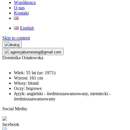
Współpraca
O nas
Kontakt
English
Skip to content
drukuj
agencjabumerang@gmail.com
Dominika Ostałowska
Wiek: 55 lat (ur:
1971
)
Wzrost: 161 cm
Włosy: blond
Oczy: brązowe
Język: angielski - średniozaawansowany, niemiecki -
średniozaawansowany
Social Media:
facebook