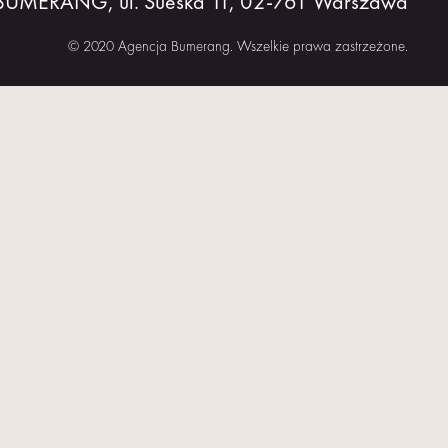
 BUMERANG, ul. Sueska 11, 02-761 Warszawa
© 2020 Agencja Bumerang. Wszelkie prawa zastrzeżone.