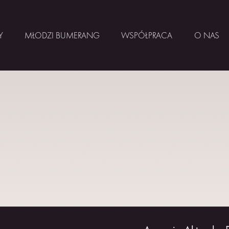
Y
MŁODZI BUMERANG
WSPÓŁPRACA
O NAS