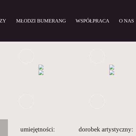
ZY
MŁODZI BUMERANG
WSPÓŁPRACA
O NAS
umiejętności:
dorobek artystyczny: