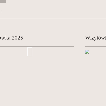
:
ówka 2025
Wizytów