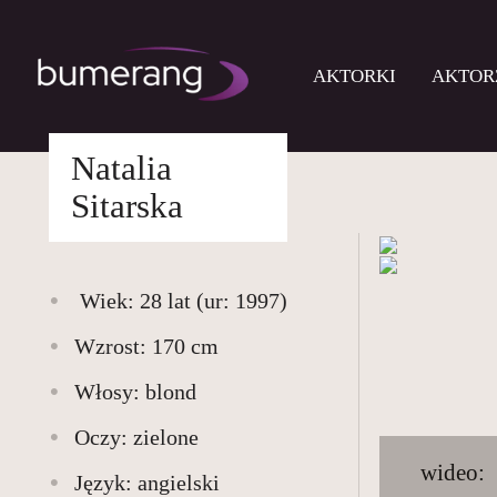
AKTORKI
AKTOR
Natalia
Skip
to
drukuj
AKTORKI
Sitarska
content
AKTORZY
MŁODZI
Wiek: 28 lat (ur:
1997
)
BUMERANG
Wzrost: 170 cm
WSPÓŁPRACA
Włosy: blond
O
Oczy: zielone
NAS
wideo:
Język: angielski
KONTAKT