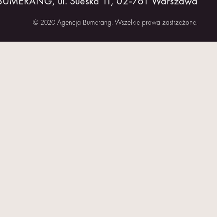
 BUMERANG, ul. Sueska 11, 02-761 Warszawa
© 2020 Agencja Bumerang. Wszelkie prawa zastrzeżone.