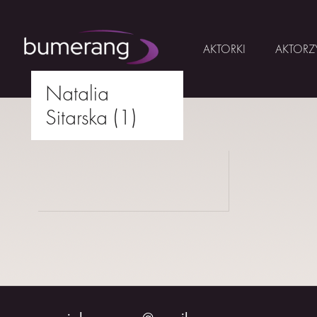
AKTORKI
AKTORZ
Natalia
Skip
Sitarska (1)
to
AKTORKI
drukuj
content
AKTORZY
MŁODZI
BUMERANG
WSPÓŁPRACA
O
NAS