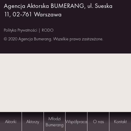
Agencja Aktorska BUMERANG, ul. Sueska
NAS
11, 02-761 Warszawa
KONTAKT
Polityka Prywatności
|
RODO
© 2020 Agencja Bumerang. Wszelkie prawa zastrzeżone.
Młodzi
Aktorki
Aktorzy
Współpraca
O nas
Kontakt
Bumerang