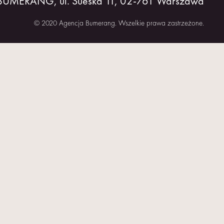
 BUMERANG, ul. Sueska 11, 02-761 Warszawa
© 2020 Agencja Bumerang. Wszelkie prawa zastrzeżone.