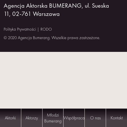
Agencja Aktorska BUMERANG, ul. Sueska
NAS
11, 02-761 Warszawa
KONTAKT
Polityka Prywatności
|
RODO
© 2020 Agencja Bumerang. Wszelkie prawa zastrzeżone.
Młodzi
Aktorki
Aktorzy
Współpraca
O nas
Kontakt
Bumerang