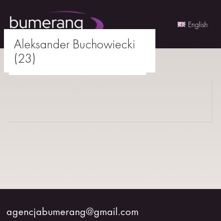
English
Aleksander Buchowiecki
Skip
(23)
to
agencjabumerang@gmail.com
content
AKTORKI
AKTORZY
MŁODZI
BUMERANG
WSPÓŁPRACA
agencjabumerang@gmail.com
O