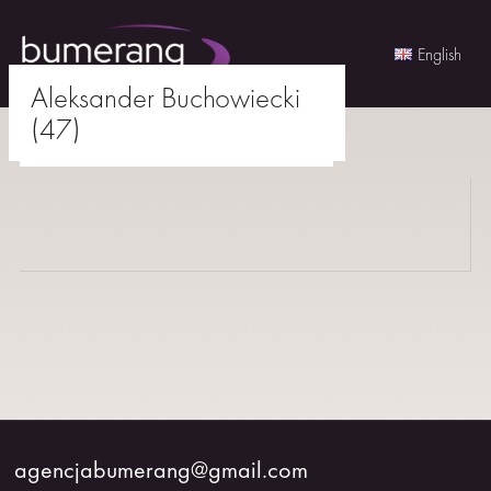
English
Aleksander Buchowiecki
Skip
(47)
to
agencjabumerang@gmail.com
content
AKTORKI
AKTORZY
MŁODZI
BUMERANG
WSPÓŁPRACA
agencjabumerang@gmail.com
O