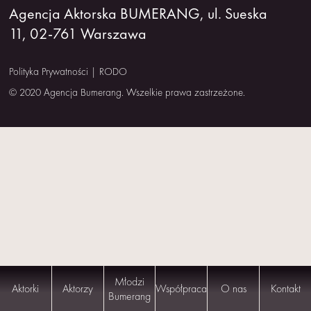
Agencja Aktorska BUMERANG, ul. Sueska
NAS
11, 02-761 Warszawa
KONTAKT
Polityka Prywatności
|
RODO
© 2020 Agencja Bumerang. Wszelkie prawa zastrzeżone.
Młodzi
Aktorki
Aktorzy
Współpraca
O nas
Kontakt
Bumerang