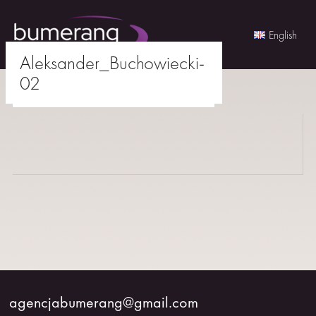
English
Aleksander_Buchowiecki-
Skip
02
to
agencjabumerang@gmail.com
content
AKTORKI
AKTORZY
MŁODZI
BUMERANG
WSPÓŁPRACA
agencjabumerang@gmail.com
O