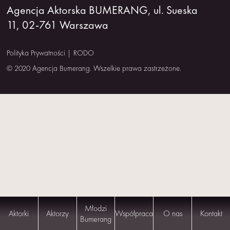
Agencja Aktorska BUMERANG, ul. Sueska
NAS
11, 02-761 Warszawa
KONTAKT
Polityka Prywatności
|
RODO
© 2020 Agencja Bumerang. Wszelkie prawa zastrzeżone.
Młodzi
Aktorki
Aktorzy
Współpraca
O nas
Kontakt
Bumerang