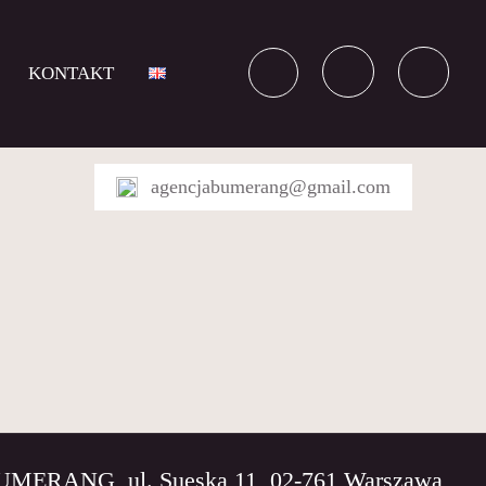
KONTAKT
agencjabumerang@gmail.com
BUMERANG, ul. Sueska 11, 02-761 Warszawa