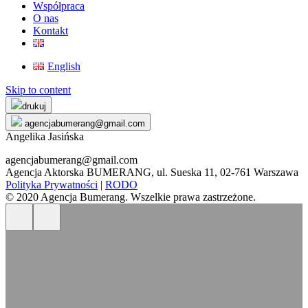
Współpraca
O nas
Kontakt
English
Skip to content
drukuj
agencjabumerang@gmail.com
Angelika Jasińska
agencjabumerang@gmail.com
Agencja Aktorska BUMERANG, ul. Sueska 11, 02-761 Warszawa
Polityka Prywatności
|
RODO
© 2020 Agencja Bumerang. Wszelkie prawa zastrzeżone.