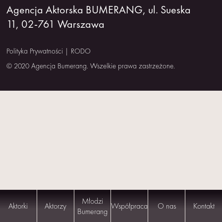
Agencja Aktorska BUMERANG, ul. Sueska
NAS
11, 02-761 Warszawa
KONTAKT
Polityka Prywatności
|
RODO
© 2020 Agencja Bumerang. Wszelkie prawa zastrzeżone.
Młodzi
Aktorki
Aktorzy
Współpraca
O nas
Kontakt
Bumerang