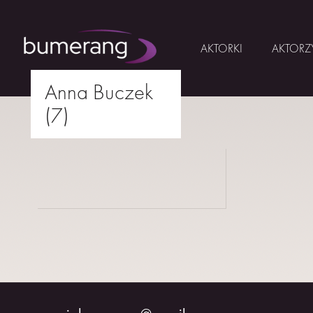
AKTORKI
AKTORZ
Anna Buczek
Skip
(7)
to
AKTORKI
drukuj
content
AKTORZY
MŁODZI
BUMERANG
WSPÓŁPRACA
O
NAS