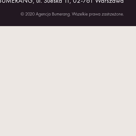
 BUMERANG, ul. Sueska 11, 02-761 Warszawa
© 2020 Agencja Bumerang. Wszelkie prawa zastrzeżone.