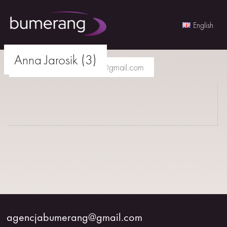
English
Skip
Anna Jarosik (3)
to
agencjabumerang@gmail.com
content
AKTORKI
AKTORZY
MŁODZI
BUMERANG
WSPÓŁPRACA
agencjabumerang@gmail.com
O