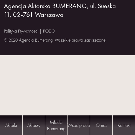
Agencja Aktorska BUMERANG, ul. Sueska
NAS
11, 02-761 Warszawa
KONTAKT
Polityka Prywatności
|
RODO
© 2020 Agencja Bumerang. Wszelkie prawa zastrzeżone.
Młodzi
Aktorki
Aktorzy
Współpraca
O nas
Kontakt
Bumerang