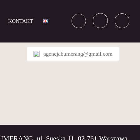
KONTAKT
agencjabumerang@gmail.com
BUMERANG, ul. Sueska 11, 02-761 Warszawa