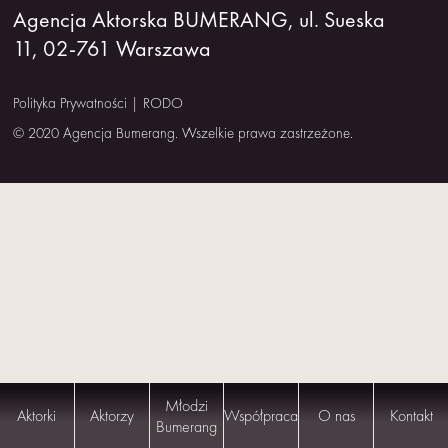
Agencja Aktorska BUMERANG, ul. Sueska
NAS
11, 02-761 Warszawa
KONTAKT
Polityka Prywatności
|
RODO
© 2020 Agencja Bumerang. Wszelkie prawa zastrzeżone.
Młodzi
Aktorki
Aktorzy
Współpraca
O nas
Kontakt
Bumerang