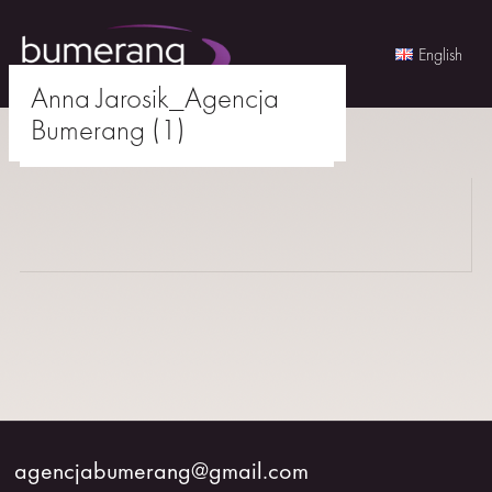
English
Anna Jarosik_Agencja
Skip
Bumerang (1)
to
agencjabumerang@gmail.com
content
AKTORKI
AKTORZY
MŁODZI
BUMERANG
WSPÓŁPRACA
agencjabumerang@gmail.com
O