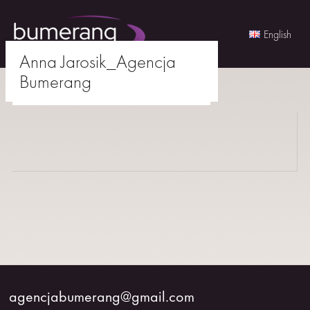
English
Anna Jarosik_Agencja
Skip
Bumerang
to
agencjabumerang@gmail.com
content
AKTORKI
AKTORZY
MŁODZI
BUMERANG
WSPÓŁPRACA
agencjabumerang@gmail.com
O