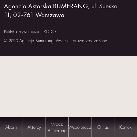
Agencja Aktorska BUMERANG, ul. Sueska
NAS
11, 02-761 Warszawa
KONTAKT
Polityka Prywatności
|
RODO
© 2020 Agencja Bumerang. Wszelkie prawa zastrzeżone.
Młodzi
Aktorki
Aktorzy
Współpraca
O nas
Kontakt
Bumerang