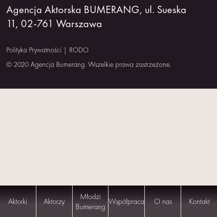
Agencja Aktorska BUMERANG, ul. Sueska
NAS
11, 02-761 Warszawa
KONTAKT
Polityka Prywatności
|
RODO
© 2020 Agencja Bumerang. Wszelkie prawa zastrzeżone.
Młodzi
Aktorki
Aktorzy
Współpraca
O nas
Kontakt
Bumerang