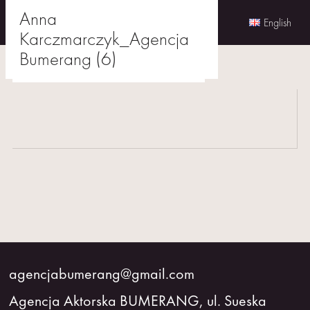
Anna
English
Karczmarczyk_Agencja
Skip
Bumerang (6)
to
agencjabumerang@gmail.com
content
AKTORKI
AKTORZY
MŁODZI
BUMERANG
WSPÓŁPRACA
agencjabumerang@gmail.com
Agencja Aktorska BUMERANG, ul. Sueska
O