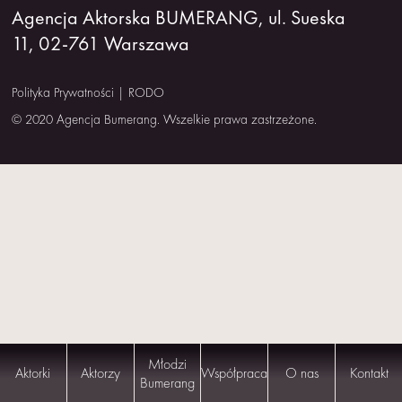
Agencja Aktorska BUMERANG, ul. Sueska
NAS
11, 02-761 Warszawa
KONTAKT
Polityka Prywatności
|
RODO
© 2020 Agencja Bumerang. Wszelkie prawa zastrzeżone.
Młodzi
Aktorki
Aktorzy
Współpraca
O nas
Kontakt
Bumerang