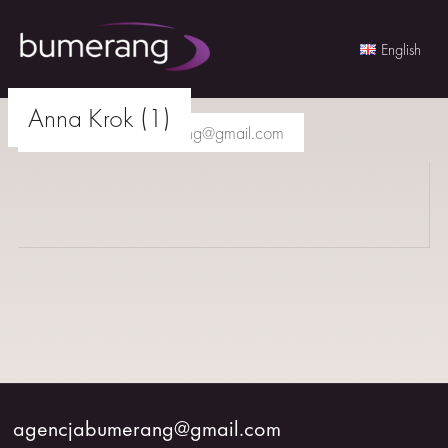
English
Skip
Anna Krok (1)
to
agencjabumerang@gmail.com
content
AKTORKI
AKTORZY
MŁODZI
BUMERANG
WSPÓŁPRACA
agencjabumerang@gmail.com
O