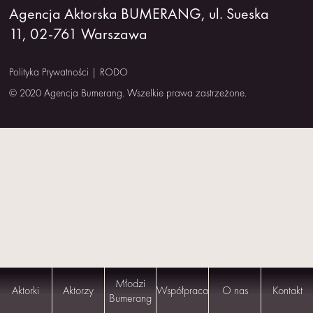
Agencja Aktorska BUMERANG, ul. Sueska
NAS
11, 02-761 Warszawa
KONTAKT
Polityka Prywatności
|
RODO
© 2020 Agencja Bumerang. Wszelkie prawa zastrzeżone.
Młodzi
Aktorki
Aktorzy
Współpraca
O nas
Kontakt
Bumerang