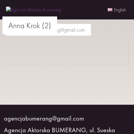
English
Skip
Anna Krok (2)
to
agencjabumerang@gmail.com
content
AKTORKI
AKTORZY
MŁODZI
BUMERANG
WSPÓŁPRACA
agencjabumerang@gmail.com
Agencja Aktorska BUMERANG, ul. Sueska
O