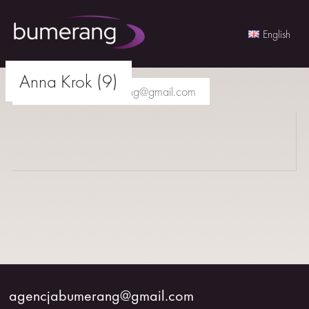
English
Skip
Anna Krok (9)
to
agencjabumerang@gmail.com
content
AKTORKI
AKTORZY
MŁODZI
BUMERANG
WSPÓŁPRACA
agencjabumerang@gmail.com
O