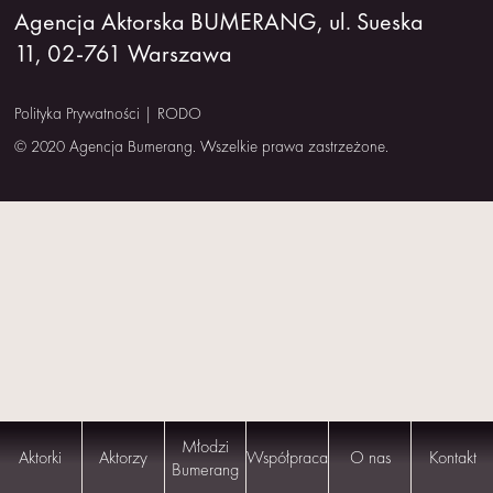
Agencja Aktorska BUMERANG, ul. Sueska
NAS
11, 02-761 Warszawa
KONTAKT
Polityka Prywatności
|
RODO
© 2020 Agencja Bumerang. Wszelkie prawa zastrzeżone.
Młodzi
Aktorki
Aktorzy
Współpraca
O nas
Kontakt
Bumerang