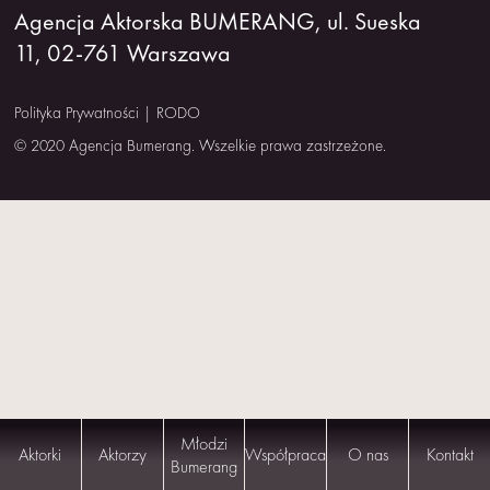
Agencja Aktorska BUMERANG, ul. Sueska
NAS
11, 02-761 Warszawa
KONTAKT
Polityka Prywatności
|
RODO
© 2020 Agencja Bumerang. Wszelkie prawa zastrzeżone.
Młodzi
Aktorki
Aktorzy
Współpraca
O nas
Kontakt
Bumerang