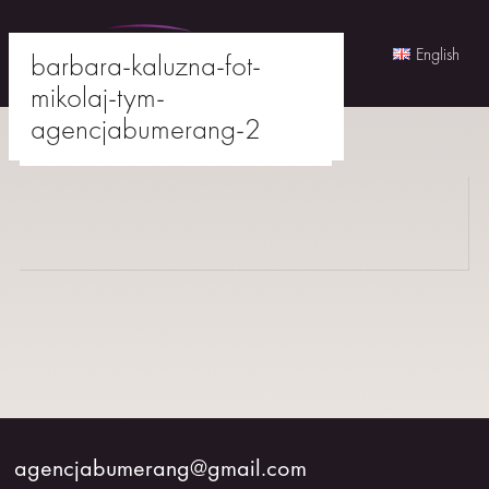
English
barbara-kaluzna-fot-
mikolaj-tym-
Skip
agencjabumerang-2
to
agencjabumerang@gmail.com
content
AKTORKI
AKTORZY
MŁODZI
BUMERANG
WSPÓŁPRACA
agencjabumerang@gmail.com
O