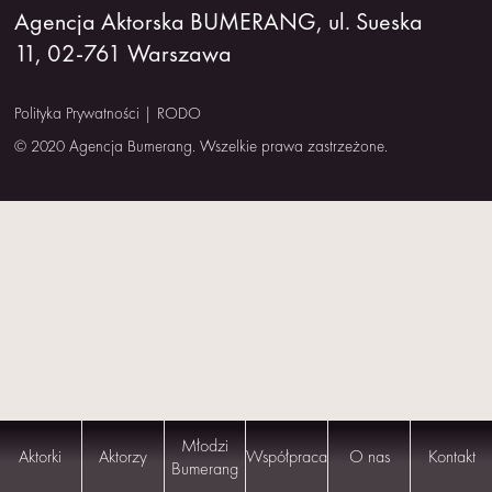
Agencja Aktorska BUMERANG, ul. Sueska
NAS
11, 02-761 Warszawa
KONTAKT
Polityka Prywatności
|
RODO
© 2020 Agencja Bumerang. Wszelkie prawa zastrzeżone.
Młodzi
Aktorki
Aktorzy
Współpraca
O nas
Kontakt
Bumerang