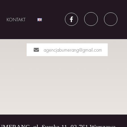
KONTAKT
agencjabumerang@gmail.com
BUMERANG, ul. Sueska 11, 02-761 Warszawa