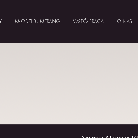
Y
MŁODZI BUMERANG
WSPÓŁPRACA
O NAS
Agencja Aktorska 