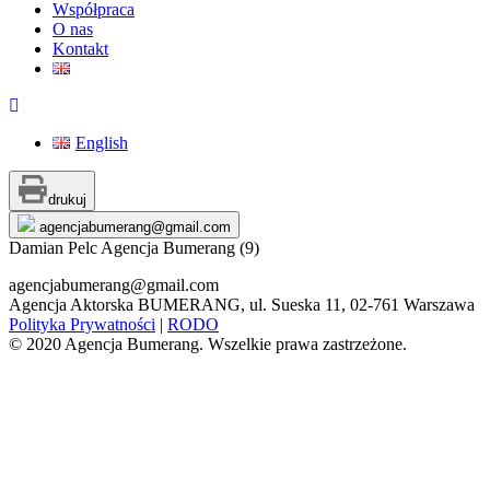
Współpraca
O nas
Kontakt
English
Skip
to
drukuj
content
agencjabumerang@gmail.com
Damian Pelc Agencja Bumerang (9)
agencjabumerang@gmail.com
Agencja Aktorska BUMERANG, ul. Sueska 11, 02-761 Warszawa
Polityka Prywatności
|
RODO
© 2020 Agencja Bumerang. Wszelkie prawa zastrzeżone.