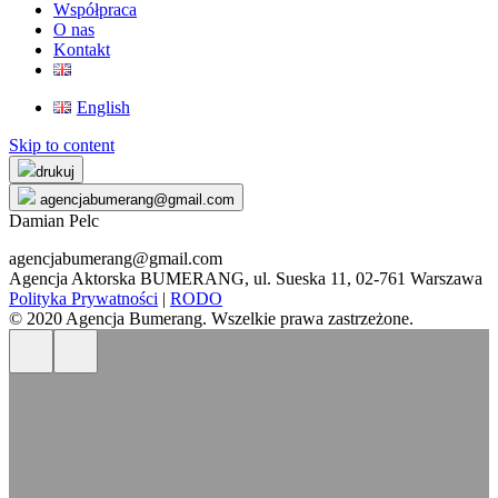
Współpraca
O nas
Kontakt
English
Skip to content
drukuj
agencjabumerang@gmail.com
Damian Pelc
agencjabumerang@gmail.com
Agencja Aktorska BUMERANG, ul. Sueska 11, 02-761 Warszawa
Polityka Prywatności
|
RODO
© 2020 Agencja Bumerang. Wszelkie prawa zastrzeżone.