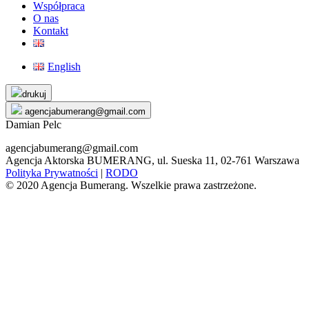
Współpraca
O nas
Kontakt
English
Skip
drukuj
to
agencjabumerang@gmail.com
content
Damian Pelc
agencjabumerang@gmail.com
Agencja Aktorska BUMERANG, ul. Sueska 11, 02-761 Warszawa
Polityka Prywatności
|
RODO
© 2020 Agencja Bumerang. Wszelkie prawa zastrzeżone.