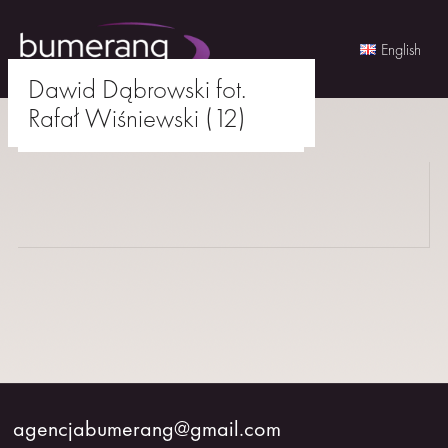
English
Dawid Dąbrowski fot.
Skip
Rafał Wiśniewski (12)
to
agencjabumerang@gmail.com
content
AKTORKI
AKTORZY
MŁODZI
BUMERANG
WSPÓŁPRACA
agencjabumerang@gmail.com
O