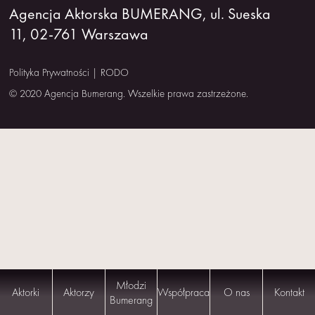
Agencja Aktorska BUMERANG, ul. Sueska
NAS
11, 02-761 Warszawa
KONTAKT
Polityka Prywatności
|
RODO
© 2020 Agencja Bumerang. Wszelkie prawa zastrzeżone.
Młodzi
Aktorki
Aktorzy
Współpraca
O nas
Kontakt
Bumerang