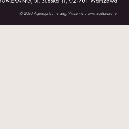
 BUMERANG, ul. Sueska 11, 02-761 Warszawa
© 2020 Agencja Bumerang. Wszelkie prawa zastrzeżone.