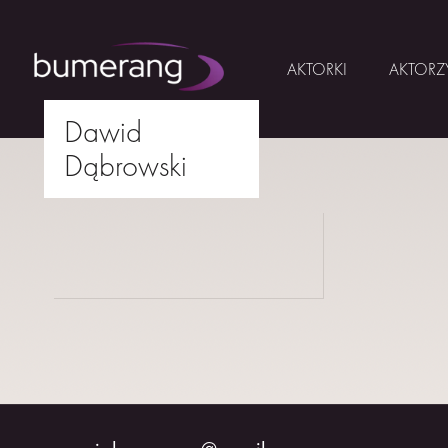
AKTORKI
AKTORZ
Dawid
Skip
Dąbrowski
to
AKTORKI
drukuj
content
AKTORZY
MŁODZI
BUMERANG
WSPÓŁPRACA
O
NAS