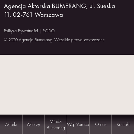
Agencja Aktorska BUMERANG, ul. Sueska
NAS
11, 02-761 Warszawa
KONTAKT
Polityka Prywatności
|
RODO
© 2020 Agencja Bumerang. Wszelkie prawa zastrzeżone.
Młodzi
Aktorki
Aktorzy
Współpraca
O nas
Kontakt
Bumerang