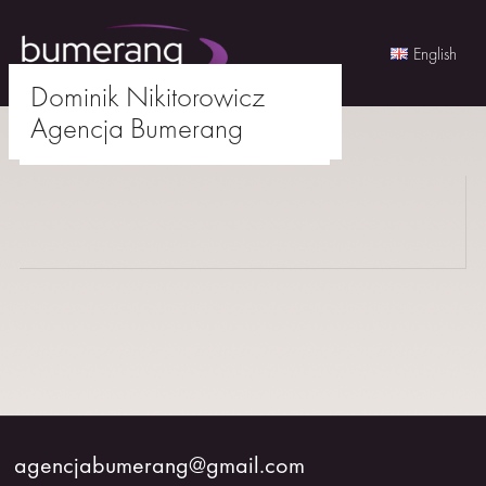
English
Dominik Nikitorowicz
Skip
Agencja Bumerang
to
agencjabumerang@gmail.com
content
AKTORKI
AKTORZY
MŁODZI
BUMERANG
WSPÓŁPRACA
agencjabumerang@gmail.com
O