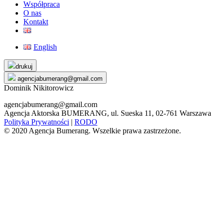
Współpraca
O nas
Kontakt
English
Skip
drukuj
to
agencjabumerang@gmail.com
content
Dominik Nikitorowicz
agencjabumerang@gmail.com
Agencja Aktorska BUMERANG, ul. Sueska 11, 02-761 Warszawa
Polityka Prywatności
|
RODO
© 2020 Agencja Bumerang. Wszelkie prawa zastrzeżone.