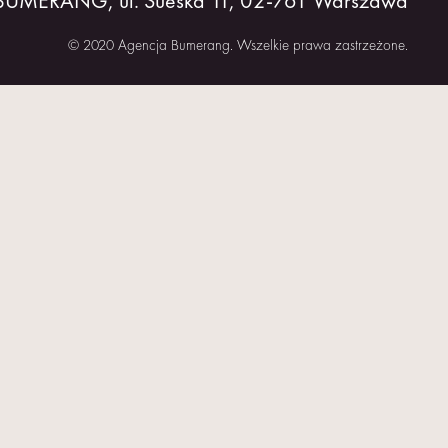
 BUMERANG, ul. Sueska 11, 02-761 Warszawa
© 2020 Agencja Bumerang. Wszelkie prawa zastrzeżone.