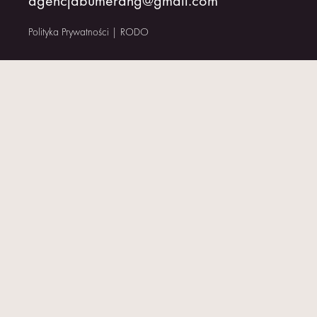
agencjabumerang@gmail.com
KONTAKT
Polityka Prywatności
|
RODO