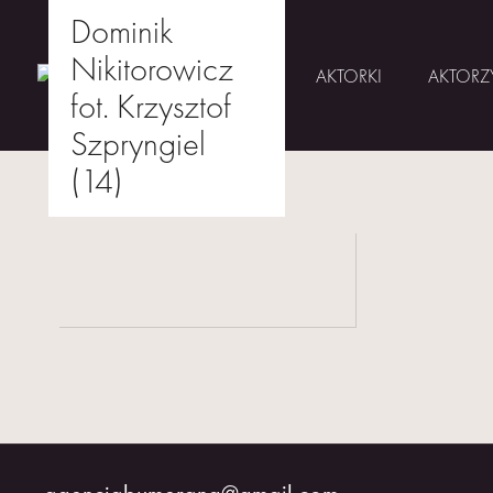
Dominik
Nikitorowicz
AKTORKI
AKTORZ
fot. Krzysztof
Szpryngiel
Skip
(14)
to
AKTORKI
drukuj
content
AKTORZY
MŁODZI
BUMERANG
WSPÓŁPRACA
O
NAS