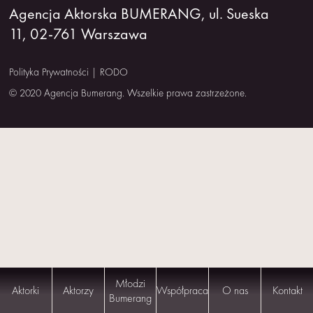
Agencja Aktorska BUMERANG, ul. Sueska
NAS
11, 02-761 Warszawa
KONTAKT
Polityka Prywatności
|
RODO
© 2020 Agencja Bumerang. Wszelkie prawa zastrzeżone.
Młodzi
Aktorki
Aktorzy
Współpraca
O nas
Kontakt
Bumerang