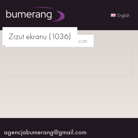
English
Skip
Zrzut ekranu (1036)
to
agencjabumerang@gmail.com
content
AKTORKI
AKTORZY
MŁODZI
BUMERANG
WSPÓŁPRACA
agencjabumerang@gmail.com
O