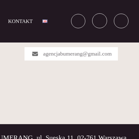
KONTAKT
agencjabumerang@gmail.com
BUMERANG, ul. Sueska 11, 02-761 Warszawa