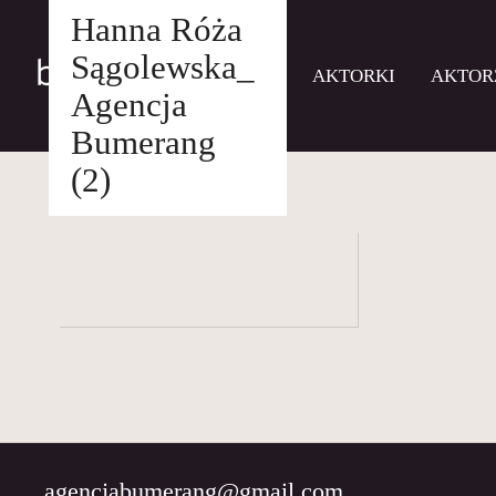
Hanna Róża
Sągolewska_
AKTORKI
AKTOR
Agencja
Bumerang
Skip
(2)
to
AKTORKI
drukuj
content
AKTORZY
MŁODZI
BUMERANG
WSPÓŁPRACA
O
NAS
KONTAKT
agencjabumerang@gmail.com