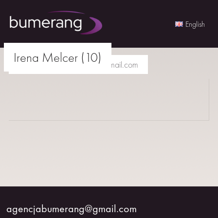
English
Skip
Irena Melcer (10)
to
agencjabumerang@gmail.com
content
AKTORKI
AKTORZY
MŁODZI
BUMERANG
WSPÓŁPRACA
agencjabumerang@gmail.com
O