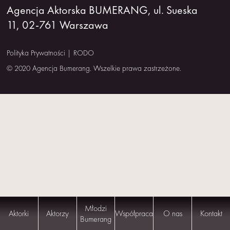
Agencja Aktorska BUMERANG, ul. Sueska
NAS
11, 02-761 Warszawa
KONTAKT
Polityka Prywatności
|
RODO
© 2020 Agencja Bumerang. Wszelkie prawa zastrzeżone.
Młodzi
Aktorki
Aktorzy
Współpraca
O nas
Kontakt
Bumerang