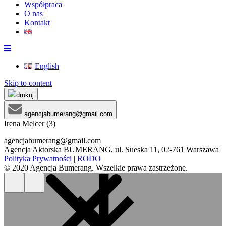
Współpraca
O nas
Kontakt
English
Skip to content
drukuj
agencjabumerang@gmail.com
Irena Melcer (3)
agencjabumerang@gmail.com
Agencja Aktorska BUMERANG, ul. Sueska 11, 02-761 Warszawa
Polityka Prywatności
|
RODO
© 2020 Agencja Bumerang. Wszelkie prawa zastrzeżone.