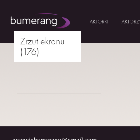
AKTORKI
AKTORZ
Zrzut ekranu
Skip
(176)
to
AKTORKI
drukuj
content
AKTORZY
MŁODZI
BUMERANG
WSPÓŁPRACA
O
NAS
agencjabumerang@gmail.com