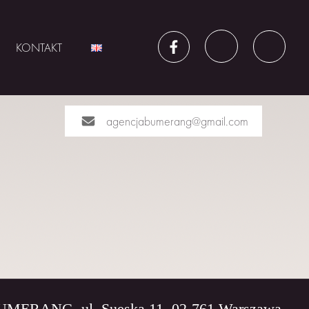
KONTAKT
agencjabumerang@gmail.com
BUMERANG, ul. Sueska 11, 02-761 Warszawa