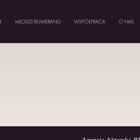
Y
MŁODZI BUMERANG
WSPÓŁPRACA
O NAS
Agencja Aktorska 