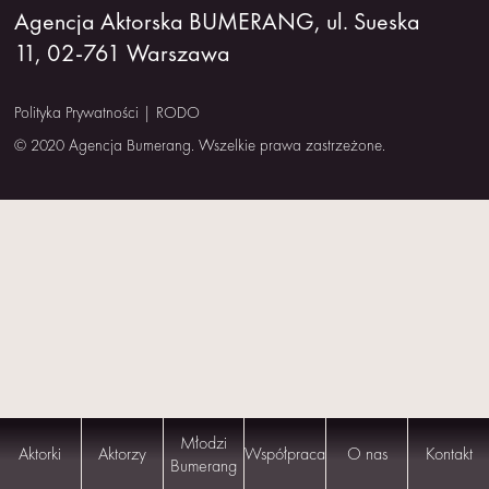
Agencja Aktorska BUMERANG, ul. Sueska
NAS
11, 02-761 Warszawa
KONTAKT
Polityka Prywatności
|
RODO
© 2020 Agencja Bumerang. Wszelkie prawa zastrzeżone.
Młodzi
Aktorki
Aktorzy
Współpraca
O nas
Kontakt
Bumerang