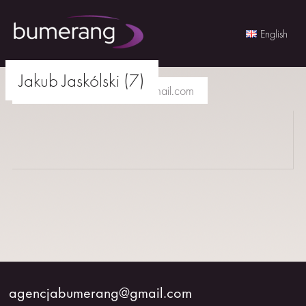
English
Skip
Jakub Jaskólski (7)
to
agencjabumerang@gmail.com
content
AKTORKI
AKTORZY
MŁODZI
BUMERANG
WSPÓŁPRACA
agencjabumerang@gmail.com
O