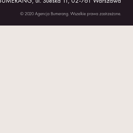
 BUMERANG, ul. Sueska 11, 02-761 Warszawa
© 2020 Agencja Bumerang. Wszelkie prawa zastrzeżone.