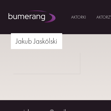
AKTORKI
AKTORZ
Skip
Jakub Jaskólski
to
AKTORKI
drukuj
content
AKTORZY
MŁODZI
BUMERANG
WSPÓŁPRACA
O
NAS