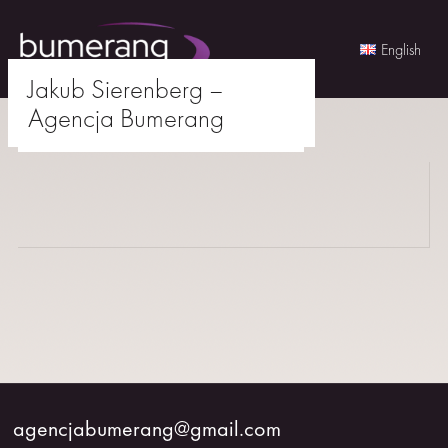
English
Jakub Sierenberg –
Skip
Agencja Bumerang
to
agencjabumerang@gmail.com
content
AKTORKI
AKTORZY
MŁODZI
BUMERANG
WSPÓŁPRACA
agencjabumerang@gmail.com
O