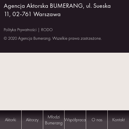
Agencja Aktorska BUMERANG, ul. Sueska
NAS
11, 02-761 Warszawa
KONTAKT
Polityka Prywatności
|
RODO
© 2020 Agencja Bumerang. Wszelkie prawa zastrzeżone.
Młodzi
Aktorki
Aktorzy
Współpraca
O nas
Kontakt
Bumerang