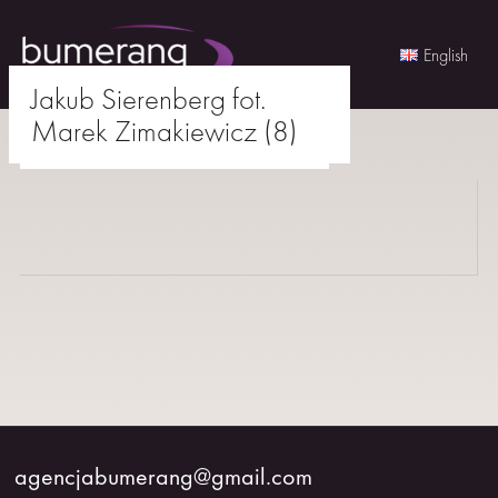
English
Jakub Sierenberg fot.
Skip
Marek Zimakiewicz (8)
to
agencjabumerang@gmail.com
content
AKTORKI
AKTORZY
MŁODZI
BUMERANG
WSPÓŁPRACA
agencjabumerang@gmail.com
O