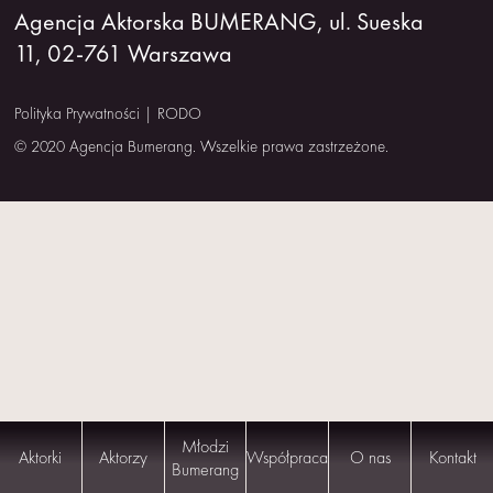
Agencja Aktorska BUMERANG, ul. Sueska
NAS
11, 02-761 Warszawa
KONTAKT
Polityka Prywatności
|
RODO
© 2020 Agencja Bumerang. Wszelkie prawa zastrzeżone.
Młodzi
Aktorki
Aktorzy
Współpraca
O nas
Kontakt
Bumerang