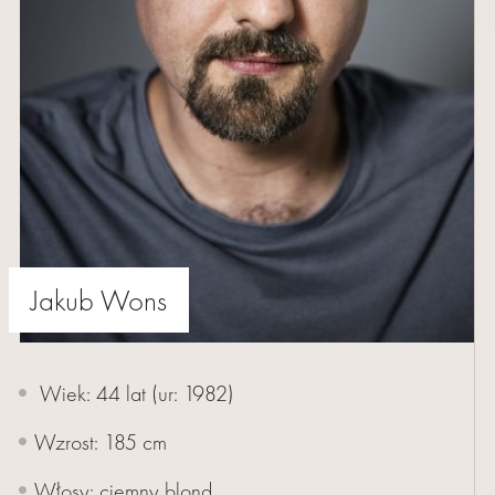
AKTORKI
AKTORZY
Jakub Wons
MŁODZI
BUMERANG
Wiek: 44 lat (ur:
1982
)
WSPÓŁPRACA
Wzrost: 185 cm
O
Włosy: ciemny blond