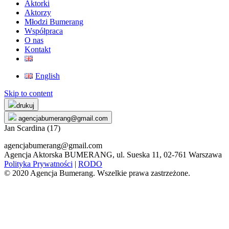
Aktorki
Aktorzy
Młodzi Bumerang
Współpraca
O nas
Kontakt
English
Skip to content
drukuj
agencjabumerang@gmail.com
Jan Scardina (17)
agencjabumerang@gmail.com
Agencja Aktorska BUMERANG, ul. Sueska 11, 02-761 Warszawa
Polityka Prywatności
|
RODO
© 2020 Agencja Bumerang. Wszelkie prawa zastrzeżone.