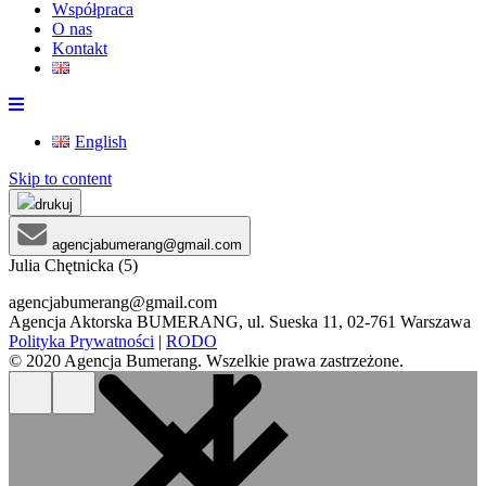
Współpraca
O nas
Kontakt
English
Skip to content
drukuj
agencjabumerang@gmail.com
Julia Chętnicka (5)
agencjabumerang@gmail.com
Agencja Aktorska BUMERANG, ul. Sueska 11, 02-761 Warszawa
Polityka Prywatności
|
RODO
© 2020 Agencja Bumerang. Wszelkie prawa zastrzeżone.