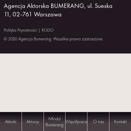
Agencja Aktorska BUMERANG, ul. Sueska
NAS
11, 02-761 Warszawa
KONTAKT
Polityka Prywatności
|
RODO
© 2020 Agencja Bumerang. Wszelkie prawa zastrzeżone.
Młodzi
Aktorki
Aktorzy
Współpraca
O nas
Kontakt
Bumerang