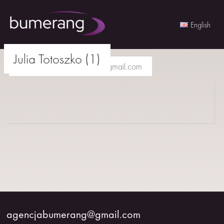
English
Skip
Julia Totoszko (1)
to
agencjabumerang@gmail.com
content
AKTORKI
AKTORZY
MŁODZI
BUMERANG
WSPÓŁPRACA
agencjabumerang@gmail.com
O