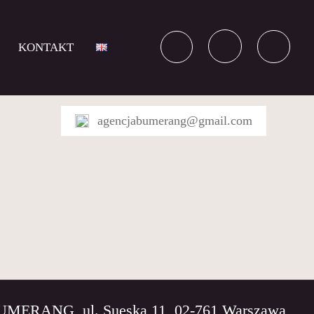
KONTAKT
agencjabumerang@gmail.com
BUMERANG, ul. Sueska 11, 02-761 Warszawa